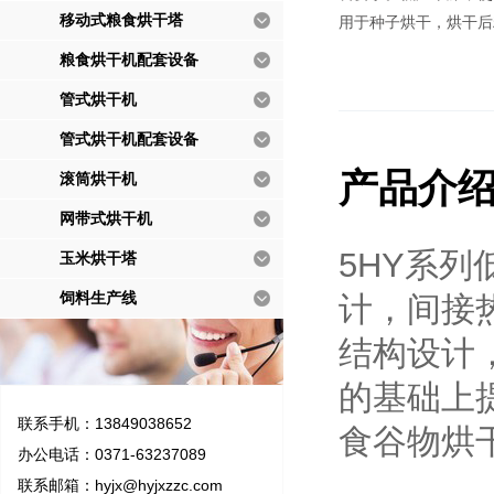
移动式粮食烘干塔
用于种子烘干，烘干后
粮食烘干机配套设备
管式烘干机
管式烘干机配套设备
产品介
滚筒烘干机
网带式烘干机
5HY系
玉米烘干塔
饲料生产线
计，间接
结构设计
的基础上
联系手机：13849038652
食谷物烘
办公电话：0371-63237089
联系邮箱：
hyjx@hyjxzzc.com