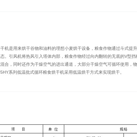
烘干机是用来烘干谷物和油料的理想小麦烘干设备，粮食作物通过斗式提
状态。引风机将热风引入塔体内部，粮食作物经过向内翻转的无底的V型挡
风混合，同时还作为干燥空气的进出通道，大部分干燥空气可循环使用，
5HY系列低温批式循环粮食烘干机采用低温烘干方式来实现烘干。