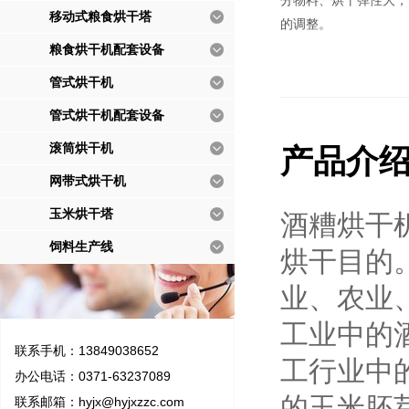
分物料、烘干弹性大，
移动式粮食烘干塔
的调整。
粮食烘干机配套设备
管式烘干机
管式烘干机配套设备
滚筒烘干机
产品介
网带式烘干机
玉米烘干塔
酒糟烘干
饲料生产线
烘干目的
业、农业
工业中的
联系手机：13849038652
工行业中
办公电话：0371-63237089
的玉米胚
联系邮箱：
hyjx@hyjxzzc.com