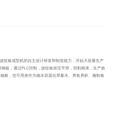
波纹板成型机的自主设计研发和制造能力，开始大批量生产
锌钢板，通过PLC控制，波纹板按压平滑，切割精准，生产效
仓储粮，也可用来作为储水容器抗旱蓄水、养鱼养虾、腌制食