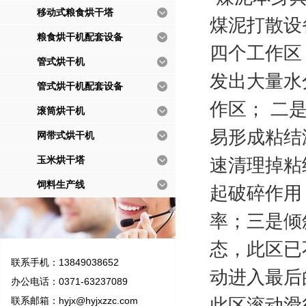
移动式粮食烘干塔
煤泥打散设
粮食烘干机配套设备
四个工作区
管式烘干机
发出大量水
管式烘干机配套设备
作区；
二
滚筒烘干机
易形成粘结
网带式烘干机
玉米烘干塔
速清理掉粘
饲料生产线
起破碎作用
率；三是倾
态，此区已
联系手机：13849038652
动进入最后
办公电话：0371-63237089
联系邮箱：
hyjx@hyjxzzc.com
此区滚动滑