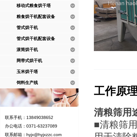
移动式粮食烘干塔
粮食烘干机配套设备
管式烘干机
管式烘干机配套设备
滚筒烘干机
网带式烘干机
玉米烘干塔
饲料生产线
工作原
清粮筛用
联系手机：13849038652
■
清粮筛
办公电话：0371-63237089
用于清除
联系邮箱：
hyjx@hyjxzzc.com