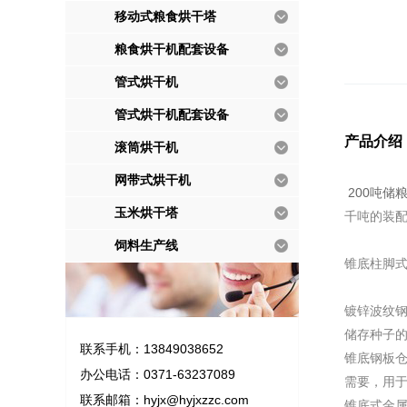
移动式粮食烘干塔
粮食烘干机配套设备
管式烘干机
管式烘干机配套设备
产品介绍
滚筒烘干机
网带式烘干机
200吨储
玉米烘干塔
千吨的装配
饲料生产线
锥底柱脚
镀锌波纹钢
储存种子
联系手机：13849038652
锥底钢板仓
办公电话：0371-63237089
需要，用
联系邮箱：
hyjx@hyjxzzc.com
锥底式金属