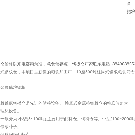
食
把
粮仓价格以来电咨询为准，粮食储存罐，钢板仓厂家联系电话1384903865
式钢板仓，本项目是新疆的粮食加工厂，10座300吨柱脚式钢板粮食筒
式金属储粮钢板
板锥底钢板仓是先进的储粮设备。 锥底式金属粮钢板仓的锥底倾角大， 
的理想设备。
一般分为:
小型(3~100吨),主要用于配料仓、饲料仓等。中型(100~20
于储放种子。
储粮钢板仓特点: