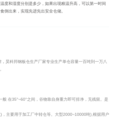
，温度和湿度分别是多少，如果出现粮温升高，可以第一时间
粮食倒出来，实现先进先出安全仓储。
2，
昊科邦钢板仓生产厂家专业生产单仓容量一百吨到
一
万八
仓。
一般
在35°~60°之间，谷物靠自身重力即可排净，无残留。是
00吨)，主要用于加工厂中转仓等。
大型2000~10000吨),根据用户