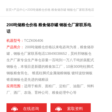
首页
>
产品中心
>200吨储粮仓价格 粮食储存罐 钢板仓厂家联系电话
200吨储粮仓价格 粮食储存罐 钢板仓厂家联系电
话
机器型号：
TCZK06406
产品简介：
200吨储粮仓价格以来电咨询为准，粮食储存
罐，钢板仓厂家联系电话13849038652，昊科邦钢板仓
生产厂家专业生产单仓容量一百吨到一万八千吨的装配式
钢板仓，本项目是新疆的粮食加工厂，10座300吨柱脚式
钢板粮食筒仓。 锥底柱脚式金属储粮钢板 镀锌波纹钢板
锥底钢板仓是先进的储粮设
应用范围：
适用于粮库、面粉厂、淀粉厂、油脂厂、饲料
厂、酒厂、农场、育种公司、粮食处理中心等
在线咨询
索取资料