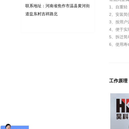
联系地址：河南省焦作市温县黄河街
1、自重轻
道盐东村吉祥路北
2、安装简
3、按用户
4、便于实
5、拆迁简
6、使用寿
工作原理