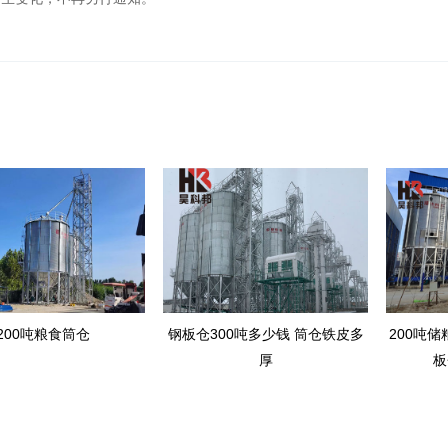
200吨粮食筒仓
钢板仓300吨多少钱 筒仓铁皮多
200吨储
厚
板