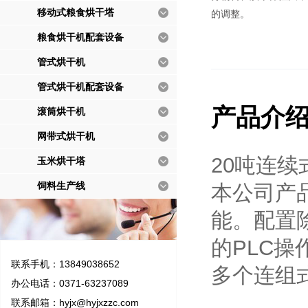
移动式粮食烘干塔
的调整。
粮食烘干机配套设备
管式烘干机
管式烘干机配套设备
产品介
滚筒烘干机
网带式烘干机
20吨连
玉米烘干塔
饲料生产线
本公司产
能。配置
的PLC
联系手机：13849038652
多个连组
办公电话：0371-63237089
联系邮箱：
hyjx@hyjxzzc.com