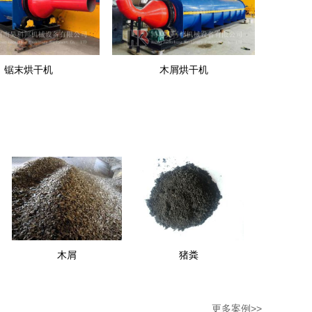
锯末烘干机
木屑烘干机
木屑
猪粪
更多案例>>