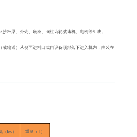
及抄板梁、外壳、底座、圆柱齿轮减速机、电机等组成。
（或输送）从侧面进料口或自设备顶部落下进入机内，由装在
kw
T
机（
）
重量（
）