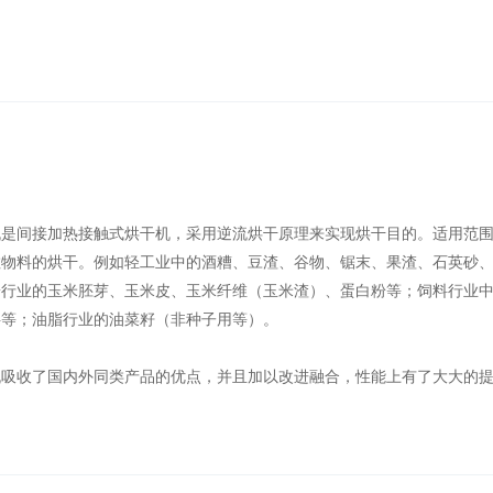
机是间接加热接触式烘干机，采用逆流烘干原理来实现烘干目的。适用范
散物料的烘干。例如轻工业中的酒糟、豆渣、谷物、锯末、果渣、石英砂
粉行业的玉米胚芽、玉米皮、玉米纤维（玉米渣）、蛋白粉等；饲料行业
料等；油脂行业的油菜籽（非种子用等）。
机吸收了国内外同类产品的优点，并且加以改进融合，性能上有了大大的