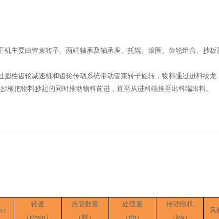
烘干机主要由管束转子、两端轴承及轴承座、托辊、滚圈、齿轮组合、抄板
通过圆柱齿轮减速机和齿轮传动系统带动管束转子旋转，物料通过进料绞龙
的抄板把物料抄起的同时推动物料前进，直至从进料端推至出料端出料。
转速
热管数量
处理量
传动电机
m
）
风
r/min
t/h
kw
（
）
（根）
（
）
（
）