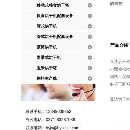
的调整。
移动式粮食烘干塔
粮食烘干机配套设备
管式烘干机
管式烘干机配套设备
产品介绍
滚筒烘干机
网带式烘干机
豆渣烘干
玉米烘干塔
小颗粒松
物料；淀
饲料生产线
虾等下脚
豆渣烘干
联系手机：13849038652
办公电话：0371-63237089
联系邮箱：
hyjx@hyjxzzc.com