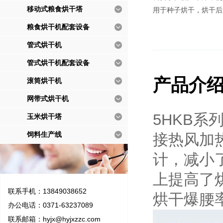
移动式粮食烘干塔
用于种子烘干，烘干后
粮食烘干机配套设备
管式烘干机
管式烘干机配套设备
产品介
滚筒烘干机
网带式烘干机
5HKB
玉米烘干塔
饲料生产线
接热风加
计，减小
上提高了
联系手机：13849038652
烘干爆腰
办公电话：0371-63237089
联系邮箱：
hyjx@hyjxzzc.com