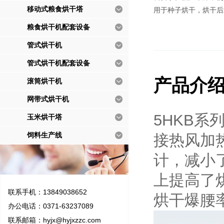
移动式粮食烘干塔
用于种子烘干，烘干后
粮食烘干机配套设备
管式烘干机
管式烘干机配套设备
产品介
滚筒烘干机
网带式烘干机
5HKB
玉米烘干塔
饲料生产线
接热风加
计，减小
上提高了
联系手机：13849038652
烘干爆腰
办公电话：0371-63237089
联系邮箱：
hyjx@hyjxzzc.com