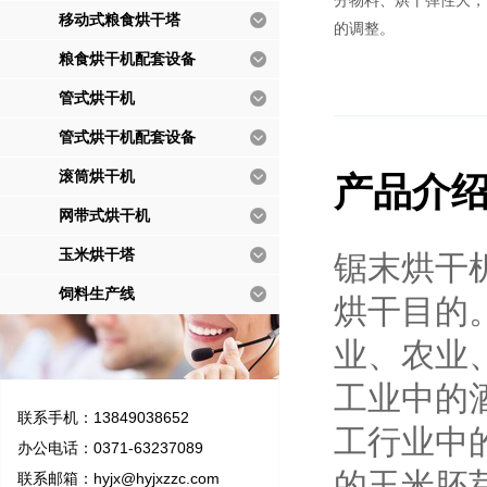
分物料、烘干弹性大，
移动式粮食烘干塔
的调整。
粮食烘干机配套设备
管式烘干机
管式烘干机配套设备
滚筒烘干机
产品介
网带式烘干机
玉米烘干塔
锯末烘干
饲料生产线
烘干目的
业、农业
工业中的
联系手机：13849038652
工行业中
办公电话：0371-63237089
的玉米胚
联系邮箱：
hyjx@hyjxzzc.com