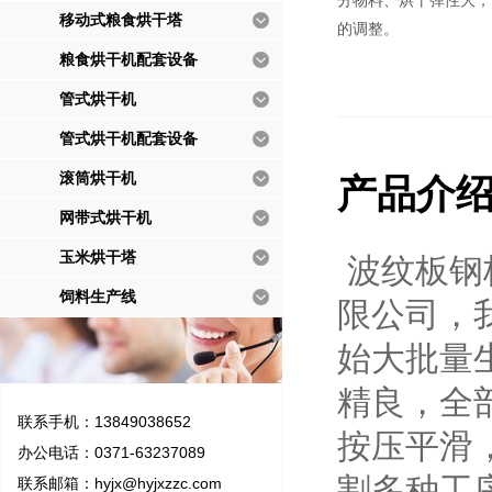
分物料、烘干弹性大，
移动式粮食烘干塔
的调整。
粮食烘干机配套设备
管式烘干机
管式烘干机配套设备
滚筒烘干机
产品介
网带式烘干机
玉米烘干塔
波纹板钢
饲料生产线
限公司，
始大批量
精良，全部
联系手机：13849038652
按压平滑
办公电话：0371-63237089
割多种工
联系邮箱：
hyjx@hyjxzzc.com